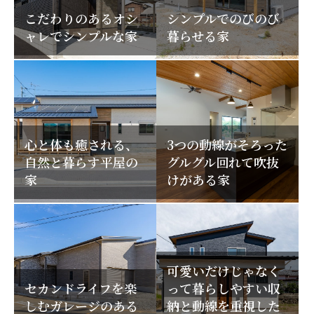
こだわりのあるオシ
シンプルでのびのび
ャレでシンプルな家
暮らせる家
心と体も癒される、
3つの動線がそろった
自然と暮らす平屋の
グルグル回れて吹抜
家
けがある家
可愛いだけじゃなく
セカンドライフを楽
って暮らしやすい収
しむガレージのある
納と動線を重視した