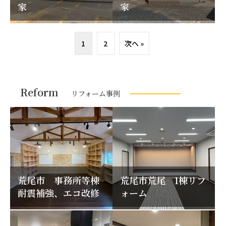
家
家
1
2
次へ »
Reform
リフォーム事例
荒尾市 事務所等棟
荒尾市荒尾 1棟リフ
耐震補強、エコ改修
ォーム