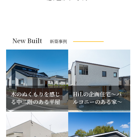
New Built
新築事例
木のぬくもりを感じ
HiLの企画住宅～バ
る中二階のある平屋
ルコニーのある家～