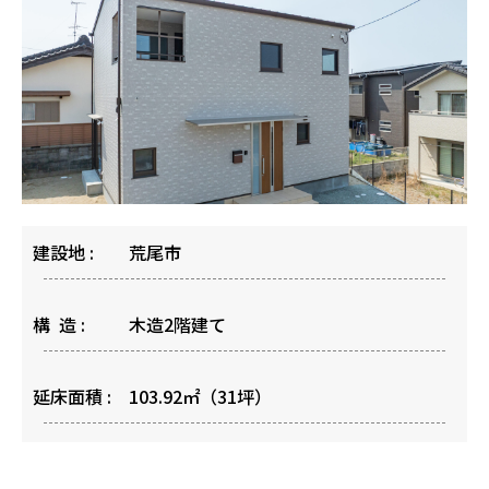
建設地 :
荒尾市
構 造 :
木造2階建て
延床面積 :
103.92㎡（31坪）